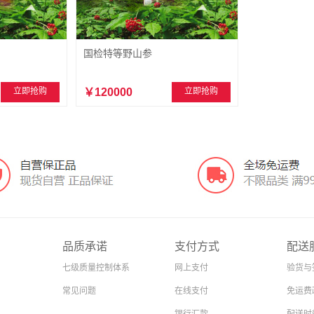
国检特等野山参
立即抢购
￥120000
立即抢购
品质承诺
支付方式
配送
七级质量控制体系
网上支付
验货与
常见问题
在线支付
免运费