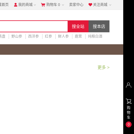
城首页
我的商城
购物车
0
卖家中心
关注商城



燕盏
野山参
西洋参
红参
鲜人参
鹿茸
纯粮白酒
更多 >


购
物
车
0