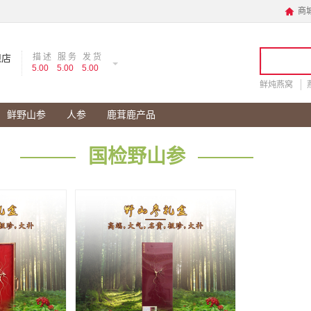
商

描 述
服 务
发 货
舰店
5.00
5.00
5.00
鲜炖燕窝
鲜野山参
人参
鹿茸鹿产品
国检野山参