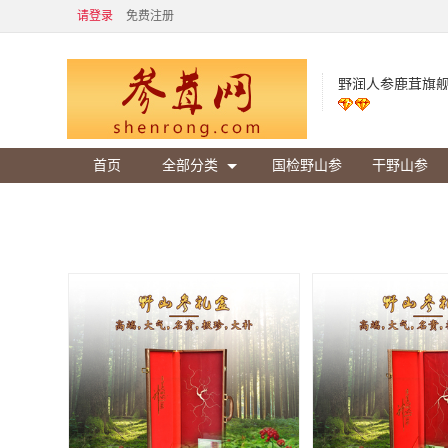
请登录
免费注册
野润人参鹿茸旗
首页
全部分类
国检野山参
干野山参