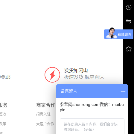




请您留言
参茸网shenrong.com微信：maibu
服务
商家合作
pin
签收
招商入驻
政策
大客户合作