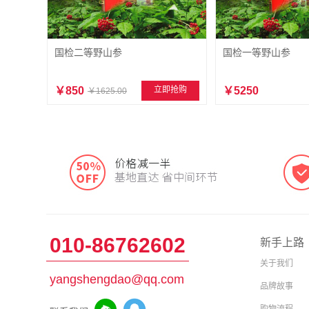
国检二等野山参
国检一等野山参
￥850
立即抢购
￥5250
￥1625.00
010-86762602
新手上路
关于我们
yangshengdao@qq.com
品牌故事